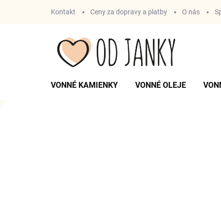
Prejsť
Kontakt
Ceny za dopravy a platby
O nás
S
na
obsah
VONNÉ KAMIENKY
VONNÉ OLEJE
VON
O
D
Predchádzajúce
J
A
N
K
Y
Vonné kami
P
R