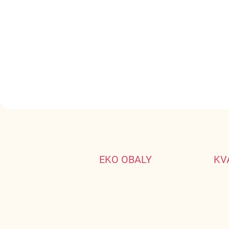
Stačí jedna čajová lyžička
E
V
Objavte svojich obľú
Á
S
EKO OBALY
KV