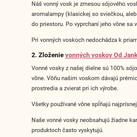
Náš vonný vosk je zmesou sójového vosk
aromalampy (klasickej so sviečkou, alebo
do priestoru. Po vyprchaní jeho vône sa 
Pri vonných voskoch nedochádza k priam
2. Zloženie
vonných voskov Od Jan
Vonné vosky z našej dielne sú 100% sójo
vône. Vôňu našim voskom dávajú prémiov
prostredia a zvierat pri ich výrobe.
Všetky používané vône spĺňajú najprísne
Naše vonné vosky neobsahujú žiadne karc
produktoch často vyskytujú.