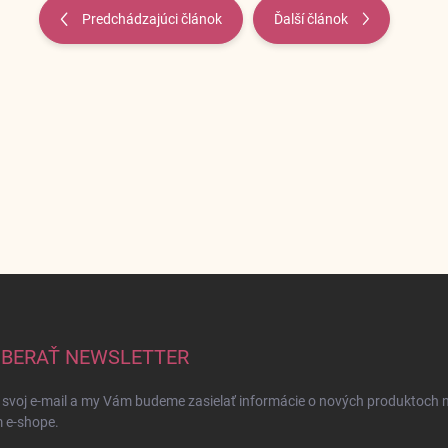
Predchádzajúci článok
Ďalší článok
BERAŤ NEWSLETTER
 svoj e-mail a my Vám budeme zasielať informácie o nových produktoch 
 e-shope.