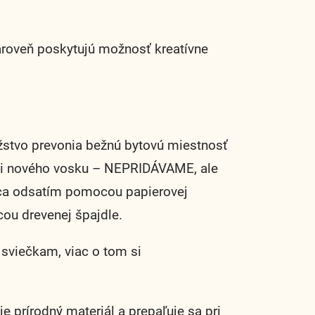
roveň poskytujú možnosť kreatívne
stvo prevonia bežnú bytovú miestnosť
kami nového vosku – NEPRIDÁVAME, ale
úca odsatím pomocou papierovej
cou drevenej špajdle.
sviečkam, viac o tom si
prírodný materiál a prepaľuje sa pri