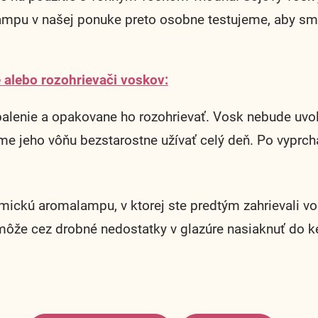
ampu v našej ponuke preto osobne testujeme, aby sme 
 alebo rozohrievači voskov:
lenie a opakovane ho rozohrievať. Vosk nebude uvoľň
me jeho vôňu bezstarostne užívať celý deň. Po vyprc
amickú aromalampu, v ktorej ste predtým zahrievali
že cez drobné nedostatky v glazúre nasiaknuť do ke