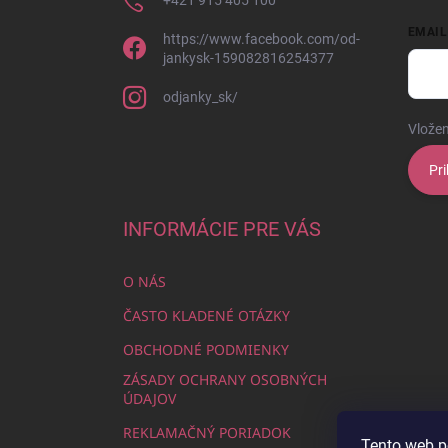
+421 915 405 100
EMAIL
https://www.facebook.com/od-
jankysk-159082816254377
odjanky_sk/
Vložen
Pri
INFORMÁCIE PRE VÁS
O NÁS
ČASTO KLADENÉ OTÁZKY
OBCHODNÉ PODMIENKY
ZÁSADY OCHRANY OSOBNÝCH
ÚDAJOV
REKLAMAČNÝ PORIADOK
Tento web p