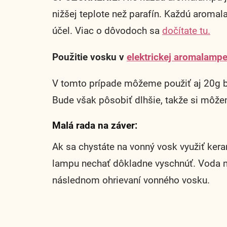
nižšej teplote než parafín. Každú aromal
účel. Viac o dôvodoch sa
dočítate tu.
Použitie vosku v
elektrickej aromalampe
V tomto prípade môžeme použiť aj 20g ba
Bude však pôsobiť dlhšie, takže si môže
Malá rada na záver:
Ak sa chystáte na vonný vosk využiť ker
lampu nechať dôkladne vyschnúť. Voda mô
následnom ohrievaní vonného vosku.