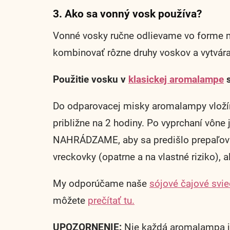
3. Ako sa vonný vosk používa?
Vonné vosky ručne odlievame vo forme m
kombinovať rôzne druhy voskov a vytvárať
Použitie vosku v
klasickej aromalampe
s
Do odparovacej misky aromalampy vložím
približne na 2 hodiny. Po vyprchaní vôn
NAHRÁDZAME, aby sa predišlo prepaľova
vreckovky (opatrne a na vlastné riziko),
My odporúčame naše
sójové čajové svi
môžete
prečítať tu.
UPOZORNENIE:
Nie každá aromalampa je 