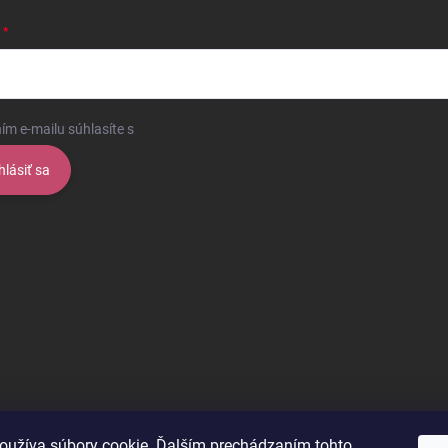
ím e-mailu súhlasíte s
podmienkami ochrany osobných údajov
hlásiť sa
oužíva súbory cookie. Ďalším prechádzaním tohto