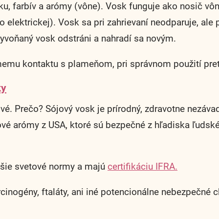
u, farbív a arómy (vône). Vosk funguje ako nosič vô
 elektrickej). Vosk sa pri zahrievaní neodparuje, ale
vyvoňaný vosk odstráni a nahradí sa novým.
emu kontaktu s plameňom, pri správnom použití preto
ky
vé. Prečo? Sójový vosk je prírodný, zdravotne nezáva
é arómy z USA, ktoré sú bezpečné z hľadiska ľudskéh
jšie svetové normy a majú
certifikáciu IFRA.
inogény, ftaláty, ani iné potencionálne nebezpečné c