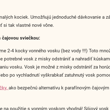
alých kociek. Umožňujú jednoduché dávkovanie a zá
 si tak vlastné nové vône.
 čajovou sviečkou:
e 2-4 kocky vonného vosku (bez vody !!!) Toto množ
e je potrebné vosk z misky odstrániť a nahradiť kús
niu vosku. Vosk je možné z misky odstrániť za hor
 alebo po vychladnutí vyškrabkať zatuhnutý vosk pomo
ečky,
ako bezpečnú alternatívu k parafínovým čajovým 
na použitie s vonným voskom vhodná! Sójový vosk je 