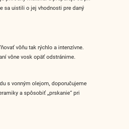
sa uistili o jej vhodnosti pre daný
ovať vôňu tak rýchlo a intenzívne.
haní vône vosk opäť odstránime.
 vodu s vonným olejom, doporučujeme
ramiky a spôsobiť „prskanie“ pri