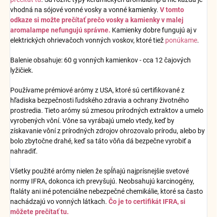
vhodná na sójové vonné vosky a vonné kamienky.
V tomto
odkaze si možte prečítať prečo vosky a kamienky v malej
aromalampe nefungujú správne.
Kamienky dobre fungujú aj v
elektrických ohrievačoch vonných voskov, ktoré tiež
ponúkame
.
Balenie obsahuje: 60 g vonných kamienkov - cca 12 čajových
lyžičiek.
Používame prémiové arómy z USA, ktoré sú certifikované z
hľadiska bezpečnosti ľudského zdravia a ochrany životného
prostredia. Tieto arómy sú zmesou prírodných extraktov a umelo
vyrobených vôní. Vône sa vyrábajú umelo vtedy, keď by
získavanie vôní z prírodných zdrojov ohrozovalo prírodu, alebo by
bolo zbytočne drahé, keď sa táto vôňa dá bezpečne vyrobiť a
nahradiť.
Všetky použité arómy nielen že spĺňajú najprísnejšie svetové
normy IFRA, dokonca ich prevyšujú. Neobsahujú karcinogény,
ftaláty ani iné potenciálne nebezpečné chemikálie, ktoré sa často
nachádzajú vo vonných látkach.
Čo je to certifikát IFRA, si
môžete prečítať tu.