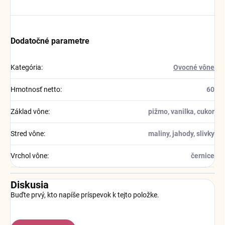
Dodatočné parametre
Kategória
:
Ovocné vône
Hmotnosť netto
:
60
Základ vône
:
pižmo, vanilka, cukor
Stred vône
:
maliny, jahody, slivky
Vrchol vône
:
černice
Diskusia
Buďte prvý, kto napíše príspevok k tejto položke.