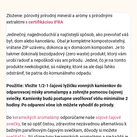
Zloženie: pórovitý prírodný minerál a arómy s prírodnými
extraktmi
s certifikáciou IFRA
Jedinečný, najjednoduchší a najčistejší spôsob, ako prevoňať váš
byt, dom alebo kanceláriu. Obal je kompletne kompostovateľný,
vrátane ZIP uzáveru, dokonca aj v domácom komposteri. Je to
takmer dokonalý bezodpadový (zero waste) produkt, ktorý vám
urobí radosť a nepoškodí vás ani prírodu. Jediné, čo je na tomto
produkte neekologické, sú nálepky, ktoré sa ale dajú ľahko
odstrániť, tie patria do komunálneho odpadu.
Použitie: Vložte 1/2-1 čajovú lyžičku vonných kamienkov do
odparovacej misky aromalampy a zohrejte pomocou čajovej
sviečky. Kamienky budú postupne uvoľňovať vôňu minimálne 2
hodiny. Po odparení vône ich môžete vyhodiť do prírody.
Do
keramických aromalámp
odporúčame naše
sójové čajové
sviečky
, tie sú opäť čistou, zdravotne nezávadnou alternatívou k
bežným parafínovým čajovým sviečkam, dôvody si možete
prečítať tu
. Sú rôzne typy keramických aromalámp a nie každá je