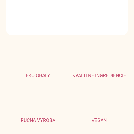
Ucítite šťavnaté, zrelé černice jemne doplnené vanilkou.
DETAILNÉ INFORMÁCIE
OPÝTAŤ SA
EKO OBALY
KVALITNÉ INGREDIENCIE
RUČNÁ VÝROBA
VEGAN