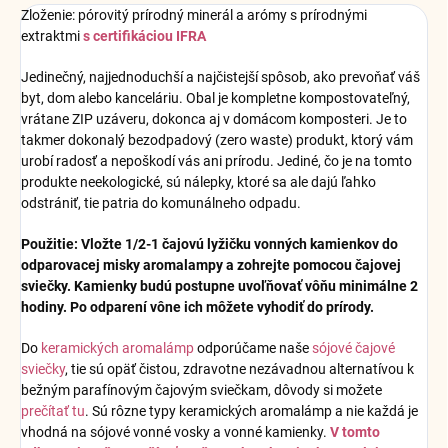
Zloženie: pórovitý prírodný minerál a arómy s prírodnými
extraktmi
s certifikáciou IFRA
Jedinečný, najjednoduchší a najčistejší spôsob, ako prevoňať váš
byt, dom alebo kanceláriu. Obal je kompletne kompostovateľný,
vrátane ZIP uzáveru, dokonca aj v domácom komposteri. Je to
takmer dokonalý bezodpadový (zero waste) produkt, ktorý vám
urobí radosť a nepoškodí vás ani prírodu. Jediné, čo je na tomto
produkte neekologické, sú nálepky, ktoré sa ale dajú ľahko
odstrániť, tie patria do komunálneho odpadu.
Použitie: Vložte 1/2-1 čajovú lyžičku vonných kamienkov do
odparovacej misky aromalampy a zohrejte pomocou čajovej
sviečky. Kamienky budú postupne uvoľňovať vôňu minimálne 2
hodiny. Po odparení vône ich môžete vyhodiť do prírody.
Do
keramických aromalámp
odporúčame naše
sójové čajové
sviečky
, tie sú opäť čistou, zdravotne nezávadnou alternatívou k
bežným parafínovým čajovým sviečkam, dôvody si možete
prečítať tu
. Sú rôzne typy keramických aromalámp a nie každá je
vhodná na sójové vonné vosky a vonné kamienky.
V tomto