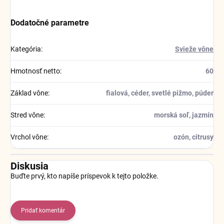
Dodatočné parametre
Kategória
:
Svieže vône
Hmotnosť netto
:
60
Základ vône
:
fialová, céder, svetlé pižmo, púder
Stred vône
:
morská soľ, jazmín
Vrchol vône
:
ozón, citrusy
Diskusia
Buďte prvý, kto napíše príspevok k tejto položke.
Pridať komentár