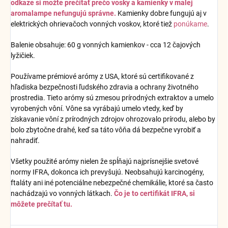
odkaze si možte prečítať prečo vosky a kamienky v malej
aromalampe nefungujú správne.
Kamienky dobre fungujú aj v
elektrických ohrievačoch vonných voskov, ktoré tiež
ponúkame
.
Balenie obsahuje: 60 g vonných kamienkov - cca 12 čajových
lyžičiek.
Používame prémiové arómy z USA, ktoré sú certifikované z
hľadiska bezpečnosti ľudského zdravia a ochrany životného
prostredia. Tieto arómy sú zmesou prírodných extraktov a umelo
vyrobených vôní. Vône sa vyrábajú umelo vtedy, keď by
získavanie vôní z prírodných zdrojov ohrozovalo prírodu, alebo by
bolo zbytočne drahé, keď sa táto vôňa dá bezpečne vyrobiť a
nahradiť.
Všetky použité arómy nielen že spĺňajú najprísnejšie svetové
normy IFRA, dokonca ich prevyšujú. Neobsahujú karcinogény,
ftaláty ani iné potenciálne nebezpečné chemikálie, ktoré sa často
nachádzajú vo vonných látkach.
Čo je to certifikát IFRA, si
môžete prečítať tu.