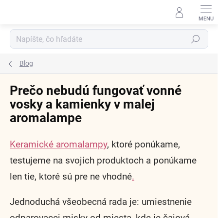
Prejsť
na
obsah
Hľadať
Blog
Prečo nebudú fungovať vonné
vosky a kamienky v malej
aromalampe
Keramické aromalampy
, ktoré ponúkame,
testujeme na svojich produktoch a ponúkame
len tie, ktoré sú pre ne vhodné
.
Jednoduchá všeobecná rada je: umiestnenie