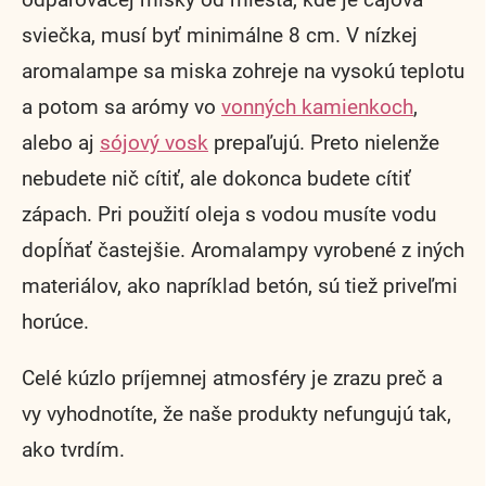
odparovacej misky od miesta, kde je čajová
sviečka, musí byť minimálne 8 cm. V nízkej
aromalampe sa miska zohreje na vysokú teplotu
a potom sa arómy vo
vonných kamienkoch
,
alebo aj
sójový vosk
prepaľujú. Preto nielenže
nebudete nič cítiť, ale dokonca budete cítiť
zápach. Pri použití oleja s vodou musíte vodu
dopĺňať častejšie. Aromalampy vyrobené z iných
materiálov, ako napríklad betón, sú tiež priveľmi
horúce.
Celé kúzlo príjemnej atmosféry je zrazu preč a
vy vyhodnotíte, že naše produkty nefungujú tak,
ako tvrdím.