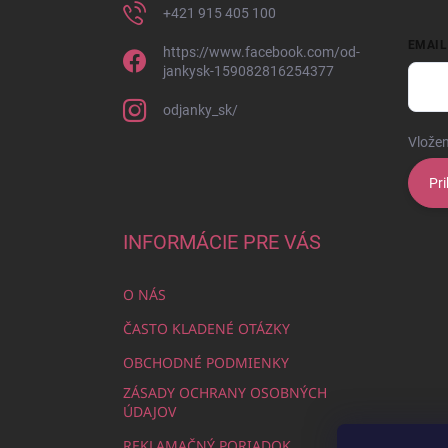
+421 915 405 100
EMAIL
https://www.facebook.com/od-
jankysk-159082816254377
odjanky_sk/
Vložen
Pri
INFORMÁCIE PRE VÁS
O NÁS
ČASTO KLADENÉ OTÁZKY
OBCHODNÉ PODMIENKY
ZÁSADY OCHRANY OSOBNÝCH
ÚDAJOV
REKLAMAČNÝ PORIADOK