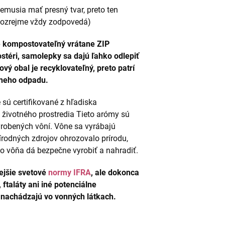
nemusia mať presný tvar, preto ten
amozrejme vždy zodpovedá)
e kompostovateľný vrátane ZIP
téri, samolepky sa dajú ľahko odlepiť
ý obal je recyklovateľný, preto patrí
lneho odpadu.
sú certifikované z hľadiska
 životného prostredia Tieto arómy sú
robených vôní. Vône sa vyrábajú
írodných zdrojov ohrozovalo prírodu,
to vôňa dá bezpečne vyrobiť a nahradiť.
ejšie svetové
normy IFRA
, ale dokonca
ftaláty ani iné potenciálne
 nachádzajú vo vonných látkach.