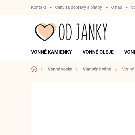
Prejsť
Kontakt
Ceny za dopravy a platby
O nás
S
na
obsah
VONNÉ KAMIENKY
VONNÉ OLEJE
VON
Domov
Vonné vosky
Vianočné vône
Vonný 
Neohodnotené
Podrobnosti hodnotenia