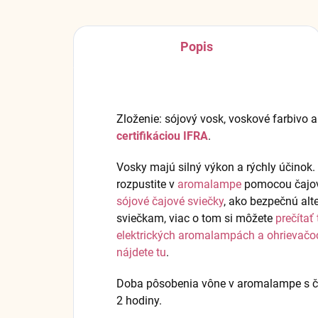
Popis
Zloženie: sójový vosk, voskové farbivo 
certifikáciou IFRA
.
Vosky majú silný výkon a rýchly účinok
rozpustite v
aromalampe
pomocou čajov
sójové čajové sviečky
, ako bezpečnú alt
sviečkam, viac o tom si môžete
prečítať 
elektrických aromalampách a ohrievačo
nájdete tu
.
Doba pôsobenia vône v aromalampe s čaj
2 hodiny.