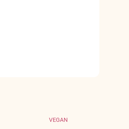
E VARIANT
Pridať do košíka
 a jabĺk, prevoňaná škoricou, klinčekmi a
OPÝTAŤ SA
VEGAN