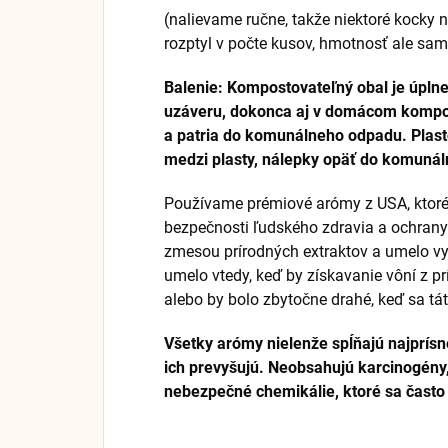
(nalievame ručne, takže niektoré kocky 
rozptyl v počte kusov, hmotnosť ale s
Balenie: Kompostovateľný obal je úpln
uzáveru, dokonca aj v domácom kompos
a patria do komunálneho odpadu. Plastov
medzi plasty, nálepky opäť do komuná
Používame prémiové arómy z USA, ktoré 
bezpečnosti ľudského zdravia a ochrany
zmesou prírodných extraktov a umelo vy
umelo vtedy, keď by získavanie vôní z pr
alebo by bolo zbytočne drahé, keď sa tá
Všetky arómy nielenže spĺňajú najprísn
ich prevyšujú. Neobsahujú karcinogény, 
nebezpečné chemikálie, ktoré sa často