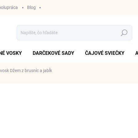
polupráca
Blog
Hľadať
NÉ VOSKY
DARČEKOVÉ SADY
ČAJOVÉ SVIEČKY
vosk Džem z brusníc a jabĺk
ZNAČKA:
OD JANKY
od
€3,59
Jednotková
ZVOĽTE VARIANT
cena:
VARIANT