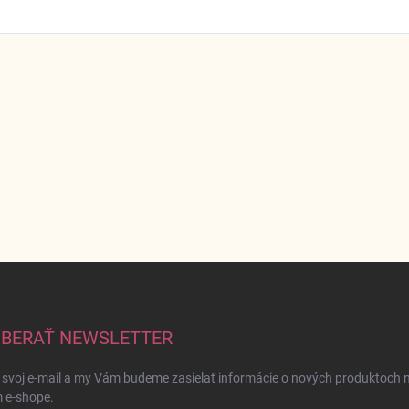
BERAŤ NEWSLETTER
 svoj e-mail a my Vám budeme zasielať informácie o nových produktoch 
 e-shope.