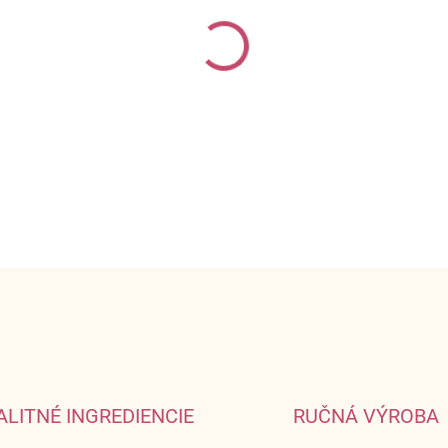
MÔŽEME DORUČIŤ DO:
ZVOĽT
−
+
Lahodná marmeláda z brusníc
pomarančovou kôrou.
DETAILNÉ INFORMÁCIE
ALITNÉ INGREDIENCIE
RUČNÁ VÝROBA