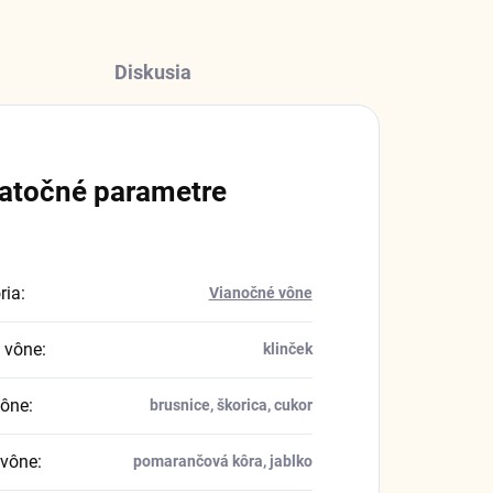
Diskusia
atočné parametre
ria
:
Vianočné vône
 vône
:
klinček
vône
:
brusnice, škorica, cukor
 vône
:
pomarančová kôra, jablko