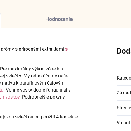
Hodnotenie
a arómy s prírodnými extraktami
s
Dod
. Pre maximálny výkon vône ich
ej sviečky. My odporúčame naše
Kategó
ernatívu k parafínovým čajovým
tu
. Vonné vosky dobre fungujú aj v
Základ
ch voskov
. Podrobnejšie pokyny
Stred 
ovou sviečkou pri použití 4 kociek je
Vrchol