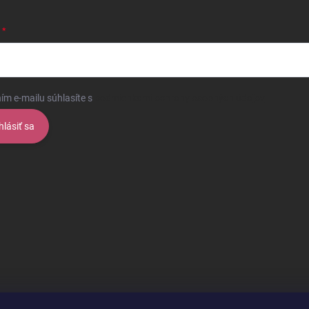
ím e-mailu súhlasíte s
podmienkami ochrany osobných údajov
hlásiť sa