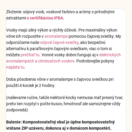
Zloženie: sójový vosk, voskové farbivo a arómy s prírodnými
extraktami
s certifikáciou IFRA
.
Vosky majú silný výkon a rýchly účinok. Pre maximálny výkon
vône ich rozpustite v
aromalampe
pomocou čajovej sviečky. My
odporúčame naše
sójové čajové sviečky
, ako bezpečnú
alternatívu k parafínovým čajovým sviečkam, viac o tom si
môžete
prečítať tu
. Vonné vosky dobre fungujú aj v
elektrických
aromalampách a ohrievačoch voskov
. Podrobnejšie pokyny
nájdete tu
.
Doba pôsobenia vône v aromalampe s čajovou sviečkou pri
použití 4 kociek je 2 hodiny.
(nalievame ručne, takže niektoré kocky nemusia mať presný tvar,
preto ten rozptyl v počte kusov, hmotnosť ale samozrejme vždy
zodpovedá)
Balenie: Kompostovateľný obal je úplne kompostovateľný
vrátane ZIP uzáveru, dokonca aj v domácom kompostéri,