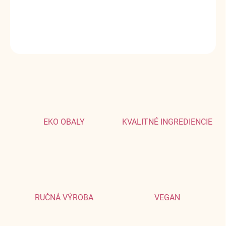
Svieža citrusová vôňa zjemnená vôňou agáve.
DETAILNÉ INFORMÁCIE
OPÝTAŤ SA
EKO OBALY
KVALITNÉ INGREDIENCIE
RUČNÁ VÝROBA
VEGAN