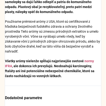
samolepky sa dajú ľahko odlepiť a patria do komunálneho
odpadu. Plastový obal je recyklovateľný, preto patrí medzi
plasty, nálepky opäť do komunálneho odpadu.
Používame prémiové arómy z USA, ktoré sú certifikované z
hľadiska bezpečnosti ľudského zdravia a ochrany životného
prostredia Tieto arómy sú zmesou prírodných extraktov a umelo
vyrobených vôní. Vône sa vyrábajú umelo vtedy, keď by
získavanie vôní z prírodných zdrojov ohrozovalo prírodu, alebo by
bolo zbytočne drahé, keď sa táto vôňa dá bezpečne vyrobiť a
nahradiť.
Všetky arómy nielenže spĺňajú najprísnejšie svetové
normy
IFRA
, ale dokonca ich prevyšujú. Neobsahujú karcinogény,
ftaláty ani iné potenciálne nebezpečné chemikálie, ktoré sa
často nachádzajú vo vonných látkach.
Dodatočné parametre