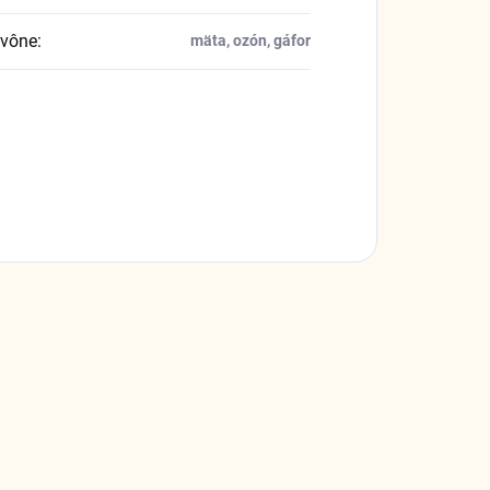
 vône
:
mäta, ozón, gáfor