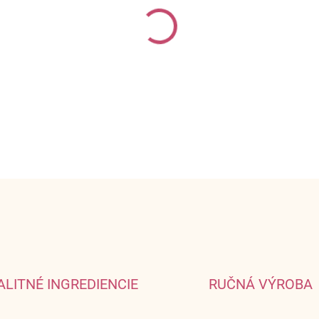
−
+
Vianočne vyzdobený kostol, kd
DETAILNÉ INFORMÁCIE
ALITNÉ INGREDIENCIE
RUČNÁ VÝROBA