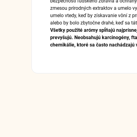
bezpečnosti ľudského zdravia a ochrany 
zmesou prírodných extraktov a umelo vy
umelo vtedy, keď by získavanie vôní z pr
alebo by bolo zbytočne drahé, keď sa tá
Všetky použité arómy spĺňajú najprísne
prevyšujú. Neobsahujú karcinogény, fta
chemikálie, ktoré sa často nachádzajú 