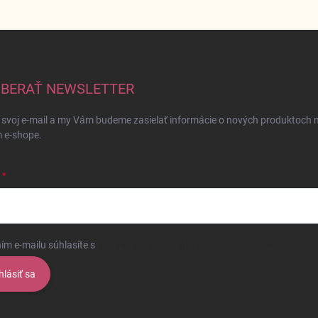
BERAŤ NEWSLETTER
 svoj e-mail a my Vám budeme zasielať informácie o nových produktoch 
 e-shope.
ím e-mailu súhlasíte s
podmienkami ochrany osobných údajov
hlásiť sa