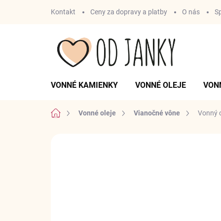
Prejsť
Kontakt
Ceny za dopravy a platby
O nás
S
na
obsah
VONNÉ KAMIENKY
VONNÉ OLEJE
VON
Domov
Vonné oleje
Vianočné vône
Vonný o
Neohodnotené
Podrobnosti hodnotenia