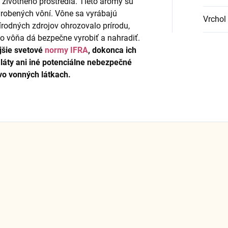
životného prostredia. Tieto arómy sú
robených vôní. Vône sa vyrábajú
Vrchol
írodných zdrojov ohrozovalo prírodu,
to vôňa dá bezpečne vyrobiť a nahradiť.
jšie svetové
normy IFRA
, dokonca ich
láty ani iné potenciálne nebezpečné
vo vonných látkach.