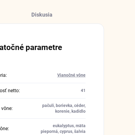
Diskusia
atočné parametre
ria
:
Vianočné vône
sť netto
:
41
pačuli, borievka, céder,
 vône
:
korenie, kadidlo
eukalyptus, mäta
vône
:
pieporná, cyprus, šalvia