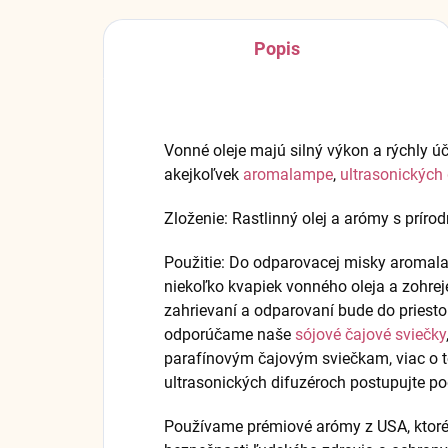
Popis
Vonné oleje majú silný výkon a rýchly úč
akejkoľvek
aromalampe
,
ultrasonických
Zloženie: Rastlinný olej a arómy s príro
Použitie: Do odparovacej misky aroma
niekoľko kvapiek vonného oleja a zohre
zahrievaní a odparovaní bude do priest
odporúčame naše
sójové čajové sviečky
parafínovým čajovým sviečkam, viac o 
ultrasonických difuzéroch postupujte p
Používame prémiové arómy z USA, ktoré 