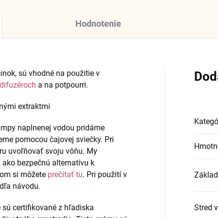
Hodnotenie
inok, sú vhodné na použitie v
Dod
 difuzéroch
a na potpourri.
dnými extraktmi
Kategó
lampy naplnenej vodou pridáme
jeme pomocou čajovej sviečky. Pri
Hmotno
oru uvoľňovať svoju vôňu. My
, ako bezpečnú alternatívu k
tom si môžete
prečítať tu
. Pri použití v
Základ
odľa návodu.
sú certifikované z hľadiska
Stred 