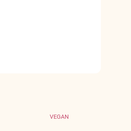
Pridať do košíka
e vonia ihličie a kadidlo.
OPÝTAŤ SA
VEGAN