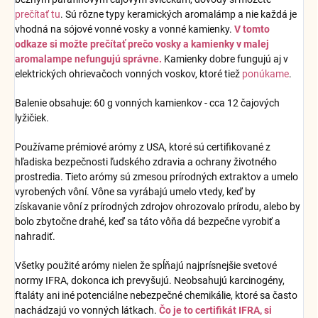
prečítať tu
. Sú rôzne typy keramických aromalámp a nie každá je
vhodná na sójové vonné vosky a vonné kamienky.
V tomto
odkaze si možte prečítať prečo vosky a kamienky v malej
aromalampe nefungujú správne.
Kamienky dobre fungujú aj v
elektrických ohrievačoch vonných voskov, ktoré tiež
ponúkame
.
Balenie obsahuje: 60 g vonných kamienkov - cca 12 čajových
lyžičiek.
Používame prémiové arómy z USA, ktoré sú certifikované z
hľadiska bezpečnosti ľudského zdravia a ochrany životného
prostredia. Tieto arómy sú zmesou prírodných extraktov a umelo
vyrobených vôní. Vône sa vyrábajú umelo vtedy, keď by
získavanie vôní z prírodných zdrojov ohrozovalo prírodu, alebo by
bolo zbytočne drahé, keď sa táto vôňa dá bezpečne vyrobiť a
nahradiť.
Všetky použité arómy nielen že spĺňajú najprísnejšie svetové
normy IFRA, dokonca ich prevyšujú. Neobsahujú karcinogény,
ftaláty ani iné potenciálne nebezpečné chemikálie, ktoré sa často
nachádzajú vo vonných látkach.
Čo je to certifikát IFRA, si