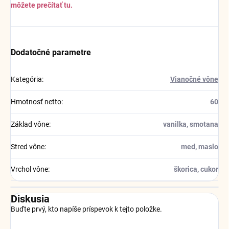
môžete prečítať tu.
Dodatočné parametre
Kategória
:
Vianočné vône
Hmotnosť netto
:
60
Základ vône
:
vanilka, smotana
Stred vône
:
med, maslo
Vrchol vône
:
škorica, cukor
Diskusia
Buďte prvý, kto napíše príspevok k tejto položke.