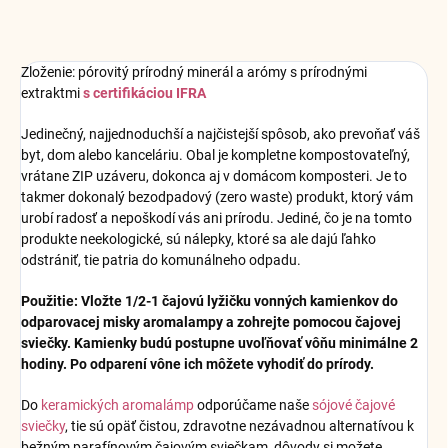
Zloženie: pórovitý prírodný minerál a arómy s prírodnými
extraktmi
s certifikáciou IFRA
Jedinečný, najjednoduchší a najčistejší spôsob, ako prevoňať váš
byt, dom alebo kanceláriu. Obal je kompletne kompostovateľný,
vrátane ZIP uzáveru, dokonca aj v domácom komposteri. Je to
takmer dokonalý bezodpadový (zero waste) produkt, ktorý vám
urobí radosť a nepoškodí vás ani prírodu. Jediné, čo je na tomto
produkte neekologické, sú nálepky, ktoré sa ale dajú ľahko
odstrániť, tie patria do komunálneho odpadu.
Použitie: Vložte 1/2-1 čajovú lyžičku vonných kamienkov do
odparovacej misky aromalampy a zohrejte pomocou čajovej
sviečky. Kamienky budú postupne uvoľňovať vôňu minimálne 2
hodiny. Po odparení vône ich môžete vyhodiť do prírody.
Do
keramických aromalámp
odporúčame naše
sójové čajové
sviečky
, tie sú opäť čistou, zdravotne nezávadnou alternatívou k
bežným parafínovým čajovým sviečkam, dôvody si možete