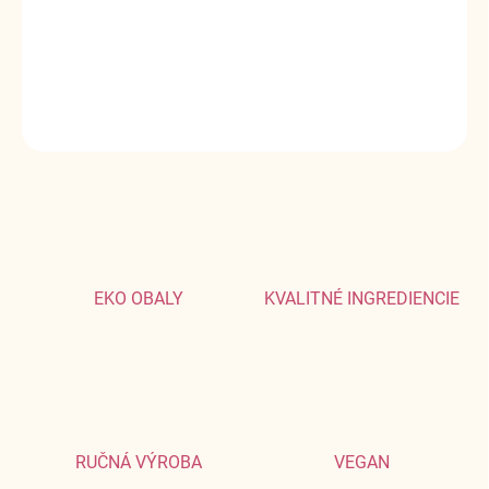
Ako čerstvo upečené! Okrem škorice ucítite med, maslo, cukor a
vanilku.
DETAILNÉ INFORMÁCIE
OPÝTAŤ SA
EKO OBALY
KVALITNÉ INGREDIENCIE
RUČNÁ VÝROBA
VEGAN