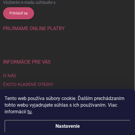
Vložením e-mailu súhlasíte s
podmienkami ochrany osobných údajov
Prihlásiť sa
PRIJÍMAME ONLINE PLATBY
INFORMÁCIE PRE VÁS
O NÁS
ČASTO KLADENÉ OTÁZKY
OBCHODNÉ PODMIENKY
Tento web používa súbory cookie. Ďalším prechádzaním
ZÁSADY OCHRANY OSOBNÝCH ÚDAJOV
tohto webu vyjadrujete súhlas s ich používaním. Viac
REKLAMAČNÝ PORIADOK
informácií
tu
.
Nastavenie