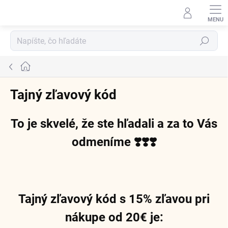
Prejsť
na
obsah
Hľadať
Domov
Tajný zľavový kód
To je skvelé, že ste hľadali a za to Vás
odmeníme
❣️
❣️
❣️
Tajný zľavový kód s 15% zľavou pri
nákupe od 20€ je: